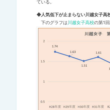
ている。
◆人気低下が止まらない川越女子高
下のグラフは
川越女子高校
の第1