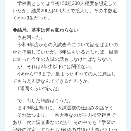
学校側としては当初150組300人程度を想定して
いたが、結局200組400人まで拡大し、その半数近
くが中3生だった。
◆結局、基本は何も変わらない
さあ困った。
令和9年度からの入試改革について話せばよいの
かと準備していたが、3年生もいるとなれば、目前
に迫った今年の入試の話もしなければならない。
が、それは2年生以下には関係ない。
小6から中3まで、集まったすべての人に満足し
てもらえる話なんてできるだろうか。
1週間くらい悩んだ。
で、出した結論はこうだ。
まず3年生向けに、入試選抜の仕組みを話そう。
それはつまり、一番大事なのが学力検査得点で
あり、次に調査書なのだが、その中でも「学習の
記録の評定」すなわち9教科の成績が大事だという