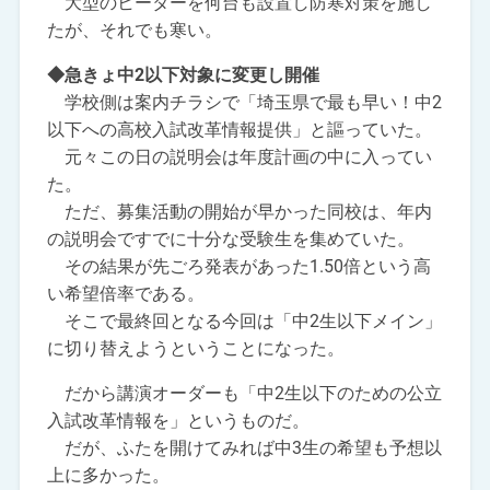
大型のヒーターを何台も設置し防寒対策を施し
たが、それでも寒い。
◆急きょ中2以下対象に変更し開催
学校側は案内チラシで「埼玉県で最も早い！中2
以下への高校入試改革情報提供」と謳っていた。
元々この日の説明会は年度計画の中に入ってい
た。
ただ、募集活動の開始が早かった同校は、年内
の説明会ですでに十分な受験生を集めていた。
その結果が先ごろ発表があった1.50倍という高
い希望倍率である。
そこで最終回となる今回は「中2生以下メイン」
に切り替えようということになった。
だから講演オーダーも「中2生以下のための公立
入試改革情報を」というものだ。
だが、ふたを開けてみれば中3生の希望も予想以
上に多かった。