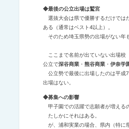
◆最後の公立出場は鷲宮
選抜大会は県で優勝するだけではだ
ある（通常はベスト4以上）。
そのため埼玉県勢の出場がない年
ここまで名前が出ていない出場校
公立で
深谷商業
・
熊谷商業
・
伊奈学
公立勢で最後に出場したのは平成7年
出場はない。
◆募集への影響
甲子園での活躍で志願者が増えるの
たしかにそれはある。
が、浦和実業の場合、県内（特に県