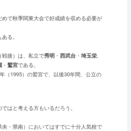
めで秋季関東大会で好成績を収める必要が
もある。
（戦後）は、私立で
秀明
・
西武台
・
埼玉栄
、
園
・
鷲宮
である。
（1995）の鷲宮で、以後30年間、公立の
ではと考える方もいるだろう。
央・県南）においてはすでに十分人気校で