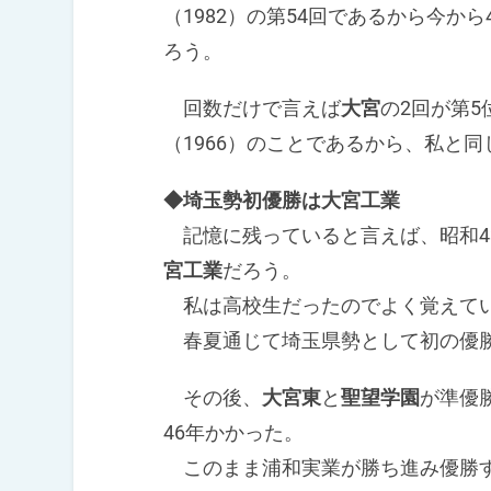
（1982）の第54回であるから今か
ろう。
回数だけで言えば
大宮
の2回が第5
（1966）のことであるから、私と
◆埼玉勢初優勝は大宮工業
記憶に残っていると言えば、昭和43
宮工業
だろう。
私は高校生だったのでよく覚えて
春夏通じて埼玉県勢として初の優
その後、
大宮東
と
聖望学園
が準優
46年かかった。
このまま浦和実業が勝ち進み優勝す