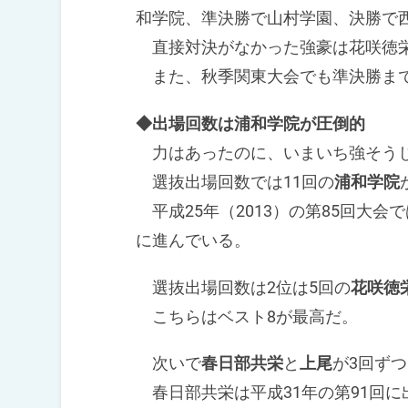
和学院、準決勝で山村学園、決勝で
直接対決がなかった強豪は花咲徳栄
また、秋季関東大会でも準決勝まで
◆出場回数は浦和学院が圧倒的
力はあったのに、いまいち強そうじ
選抜出場回数では11回の
浦和学院
平成25年（2013）の第85回大会
に進んでいる。
選抜出場回数は2位は5回の
花咲徳
こちらはベスト8が最高だ。
次いで
春日部共栄
と
上尾
が3回ず
春日部共栄は平成31年の第91回に