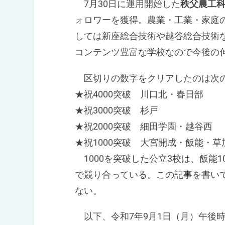
7月30日に運用開始した
秩父農工
ォロワーを獲得。農業・工業・家庭
しては新座総合技術や越谷総合技術
コンテンツ豊富な学校なので今後の
区切りの数字をクリアしたのは次
★祝4000突破 川口北・春日部
★祝3000突破 杉戸
★祝2000突破 細田学園・越谷西
★祝1000突破 大宮開成・飯能・草
1000を突破した公立3校は、飯能10
で競り合っている。この記事を書い
ない。
以下、令和7年9月1日（月）午後