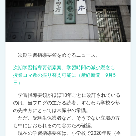
次期学習指導要領をめぐるニュース。
次期学習指導要領素案、学習時間の減少懸念も
授業コマ数の振り替え可能に（産経新聞 9月5
日）
学習指導要領がほぼ10年ごとに改訂されている
のは、当ブログの主たる読者、すなわち学校や塾
の先生方にとっては常識中の常識。
ただ、受験生保護者など、そうでない立場の方
も中にはおられるので念のため確認。
現在の学習指導要領は、小学校で2020年度（令