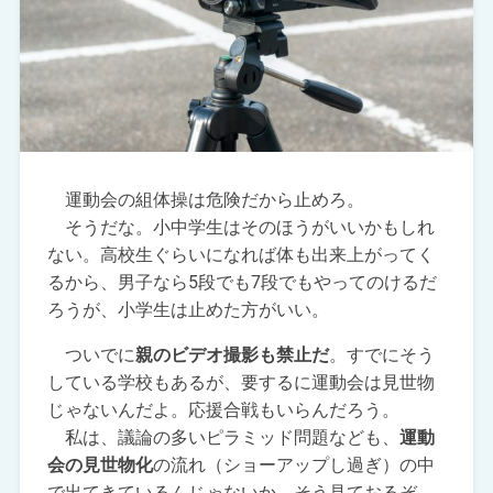
運動会の組体操は危険だから止めろ。
そうだな。小中学生はそのほうがいいかもしれ
ない。高校生ぐらいになれば体も出来上がってく
るから、男子なら5段でも7段でもやってのけるだ
ろうが、小学生は止めた方がいい。
ついでに
親のビデオ撮影も禁止だ
。すでにそう
している学校もあるが、要するに運動会は見世物
じゃないんだよ。応援合戦もいらんだろう。
私は、議論の多いピラミッド問題なども、
運動
会の見世物化
の流れ（ショーアップし過ぎ）の中
で出てきているんじゃないか。そう見ておるぞ。