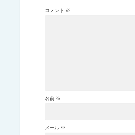
コメント
※
名前
※
メール
※