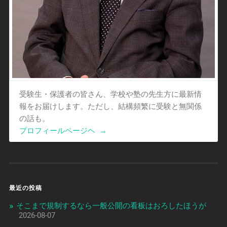
受験生・保護者の皆さん、学校や塾の先生方に最新情
報をお届けします。ただし、結構頻繁に受験と無関係
の話も。
プロフィールページヘ
→
最近の投稿
そこまで規制するなら一般公開の看板はおろしたほうが
2026-08-07