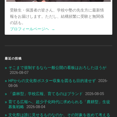
受験生・保護者の皆さん、学校や塾の先生方に最新情
報をお届けします。ただし、結構頻繁に受験と無関係
の話も。
プロフィールページヘ
→
最近の投稿
そこまで規制するなら一般公開の看板はおろしたほうが
2026-08-07
HPからの文化祭ポスター収集を図るも目的達せず
2026-
08-06
「森林型」学校広報、育てるのはブランド
2026-08-05
育てる広報へ、超少子化時代に求められる「農耕型」生徒
募集戦略
2026-08-04
文化祭は誰に見せるものなのか、その対象を改めて考える