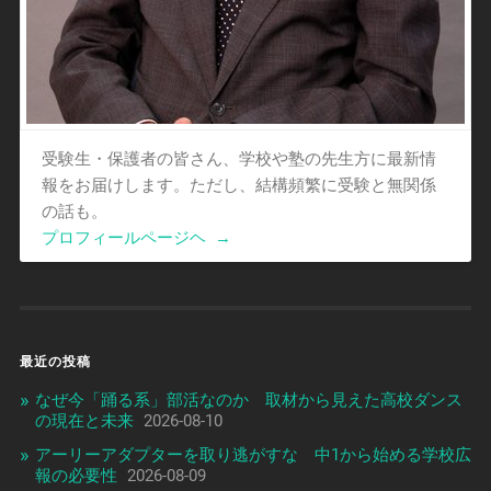
受験生・保護者の皆さん、学校や塾の先生方に最新情
報をお届けします。ただし、結構頻繁に受験と無関係
の話も。
プロフィールページヘ
→
最近の投稿
なぜ今「踊る系」部活なのか 取材から見えた高校ダンス
の現在と未来
2026-08-10
アーリーアダプターを取り逃がすな 中1から始める学校広
報の必要性
2026-08-09