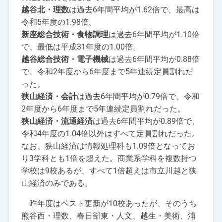
越谷北・理数
は過去6年間平均が1.62倍で、最高は
令和5年度の1.98倍。
新座総合技術・食物調理
は過去6年間平均が1.10倍
で、最低は平成31年度の1.00倍。
越谷総合技術・電子機械
は過去6年間平均が0.88倍
で、令和2年度から6年度まで5年連続定員割れだ
った。
狭山経済・会計
は過去6年間平均が0.79倍で、令和
2年度から6年度まで5年連続定員割れだった。
狭山経済・流通経済
は過去6年間平均が0.89倍で、
令和4年度の1.04倍以外はすべて定員割れだった。
なお、狭山経済は情報処理科も1.09倍となってお
り3学科とも1倍を超えた。商業系学科を複数持つ
学校は9校あるが、すべて1倍超えは市立川越と狭
山経済のみである。
昨年度はベスト更新が10校あったが、そのうち
熊谷西・理数、春日部東・人文、越生・美術、浦