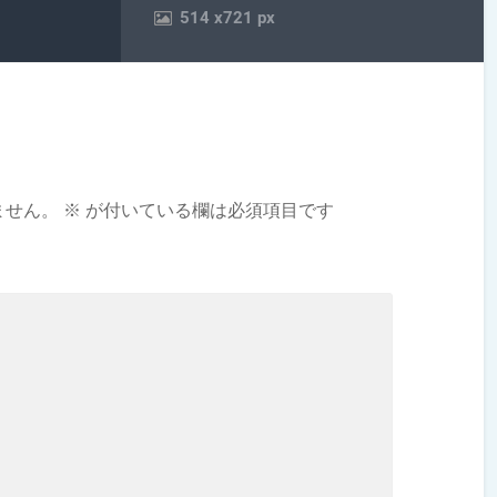
514
x
721 px
ません。
※
が付いている欄は必須項目です