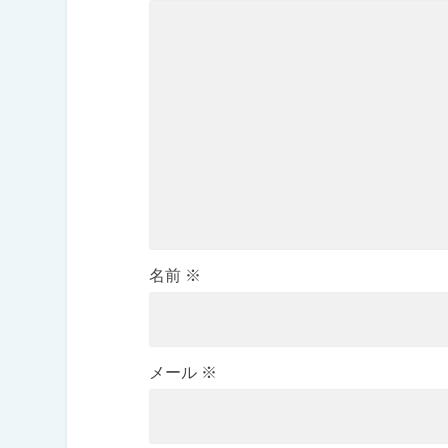
名前
※
メール
※