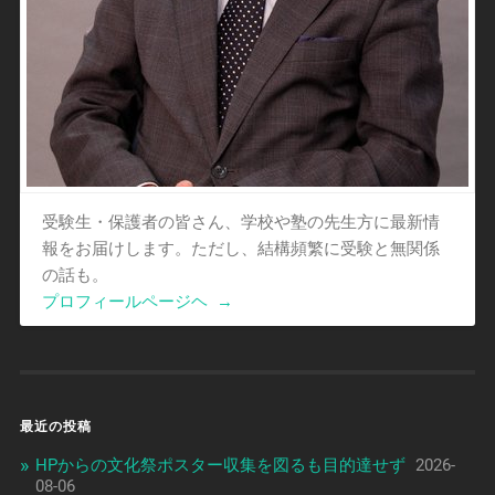
受験生・保護者の皆さん、学校や塾の先生方に最新情
報をお届けします。ただし、結構頻繁に受験と無関係
の話も。
プロフィールページヘ
→
最近の投稿
HPからの文化祭ポスター収集を図るも目的達せず
2026-
08-06