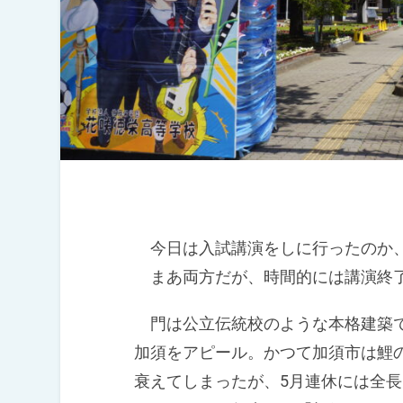
今日は入試講演をしに行ったのか、
まあ両方だが、時間的には講演終了
門は公立伝統校のような本格建築で
加須をアピール。かつて加須市は鯉
衰えてしまったが、5月連休には全長