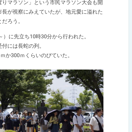
ぼりマラソン」という市民マラソン大会も開
市長が視察にみえていたが、地元愛に溢れた
とだろう。
～）に先立ち10時30分から行われた。
受付には長蛇の列。
ｍか300ｍくらいのびていた。