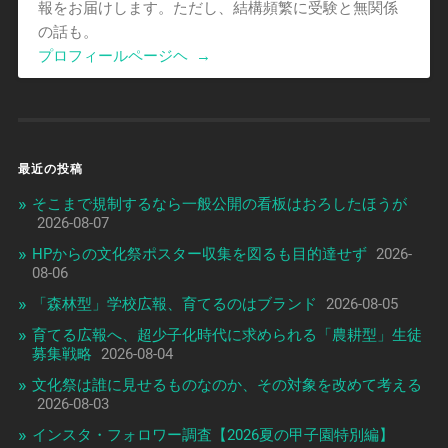
報をお届けします。ただし、結構頻繁に受験と無関係
の話も。
プロフィールページヘ
→
最近の投稿
そこまで規制するなら一般公開の看板はおろしたほうが
2026-08-07
HPからの文化祭ポスター収集を図るも目的達せず
2026-
08-06
「森林型」学校広報、育てるのはブランド
2026-08-05
育てる広報へ、超少子化時代に求められる「農耕型」生徒
募集戦略
2026-08-04
文化祭は誰に見せるものなのか、その対象を改めて考える
2026-08-03
インスタ・フォロワー調査【2026夏の甲子園特別編】