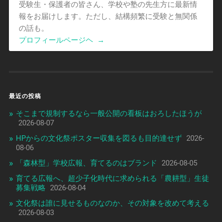
受験生・保護者の皆さん、学校や塾の先生方に最新情
報をお届けします。ただし、結構頻繁に受験と無関係
の話も。
プロフィールページヘ
→
最近の投稿
そこまで規制するなら一般公開の看板はおろしたほうが
2026-08-07
HPからの文化祭ポスター収集を図るも目的達せず
2026-
08-06
「森林型」学校広報、育てるのはブランド
2026-08-05
育てる広報へ、超少子化時代に求められる「農耕型」生徒
募集戦略
2026-08-04
文化祭は誰に見せるものなのか、その対象を改めて考える
2026-08-03