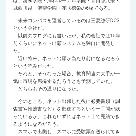
は、浦和学院・浦和ルーテル学院・春日部共栄・
城西川越・聖望学園・花咲徳栄の6校である。
未来コンパスを運営しているのは三菱総研DCS
という会社だ。
以前のブログにも書いたが、私の会社では15年
前くらいにネット出願システムを独自に開発し
た。
近い将来、ネット出願が当たり前になるだろう
という読みだった。
それと、そうなった場合、教育関連の大手が一
気に市場を席捲するだろうとも予測していた。
どちらもその通りになった。
今のところ、ネット出願した後に必要書類（調
査書や推薦書など）を郵送するという一手間が残
っているが、これもいずれはネット上で完結でき
るようになるだろう。
スマホで出願し、スマホに受験票が送られてき