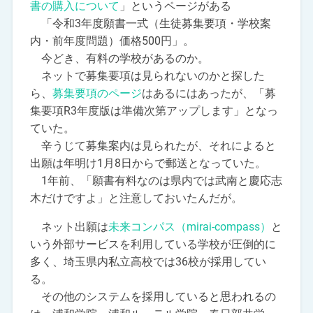
書の購入について
」というページがある
「令和3年度願書一式（生徒募集要項・学校案
内・前年度問題）価格500円」。
今どき、有料の学校があるのか。
ネットで募集要項は見られないのかと探した
ら、
募集要項のページ
はあるにはあったが、「募
集要項R3年度版は準備次第アップします」となっ
ていた。
辛うじて募集案内は見られたが、それによると
出願は年明け1月8日からで郵送となっていた。
1年前、「願書有料なのは県内では武南と慶応志
木だけですよ」と注意しておいたんだが。
ネット出願は
未来コンパス（mirai-compass）
と
いう外部サービスを利用している学校が圧倒的に
多く、埼玉県内私立高校では36校が採用してい
る。
その他のシステムを採用していると思われるの