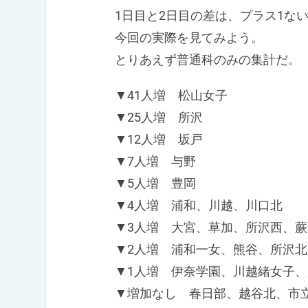
1日目と2日目の差は、プラス1ない
今回の実際を見てみよう。
とりあえず普通科のみの集計だ。
▼41人増 松山女子
▼25人増 所沢
▼12人増 坂戸
▼7人増 与野
▼5人増 豊岡
▼4人増 浦和、川越、川口北
▼3人増 大宮、草加、所沢西、蕨
▼2人増 浦和一女、熊谷、所沢北
▼1人増 伊奈学園、川越緒女子、
▼増加なし 春日部、越谷北、市立