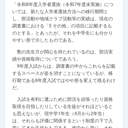
「令和8年度入学者選抜（令和7年度末実施）につ
いては、新たな入学者選抜方法への移行期間と
し、部活動や地域クラブ活動等の実績は、現在の
調査書における「5 その他」の項目に記載するも
のとする」とあったが、それを中学生にも分かり
やすい形で示したものである。
塾の先生方が関心を持たれているのは、部活実
績や資格取得についてであろう。
9年度入試からは、調査書の中からこれらを記載
するスペースが姿を消すことになっているが、移
行期である8年度入試ではやや形を変えて残るわけ
だ。
入試を有利に運ぶために部活を頑張ったり資格
取得を目指したりしている生徒がそれほどいると
も思えないが、現中学1年生（4月から2年生）
は、それらも評価に関係するという制度の下で入
学してきた生徒たちである。途中から急に、それ