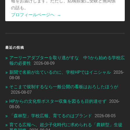
報をお届けします。ただし、結構頻繁に受験と無関係
の話も。
プロフィールページヘ
→
最近の投稿
アーリーアダプターを取り逃がすな 中1から始める学校広
報の必要性
2026-08-09
新聞で名前が出ているのに、学校HPではイニシャル
2026-
08-08
そこまで規制するなら一般公開の看板はおろしたほうが
2026-08-07
HPからの文化祭ポスター収集を図るも目的達せず
2026-
08-06
「森林型」学校広報、育てるのはブランド
2026-08-05
育てる広報へ、超少子化時代に求められる「農耕型」生徒