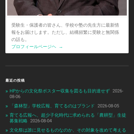
受験生・保護者の皆さん、学校や塾の先生方に最新情
報をお届けします。ただし、結構頻繁に受験と無関係
の話も。
プロフィールページヘ
→
最近の投稿
HPからの文化祭ポスター収集を図るも目的達せず
2026-
08-06
「森林型」学校広報、育てるのはブランド
2026-08-05
育てる広報へ、超少子化時代に求められる「農耕型」生徒
募集戦略
2026-08-04
文化祭は誰に見せるものなのか、その対象を改めて考える