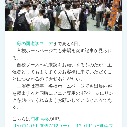
彩の国進学フェア
まであと4日。
各校ホームページでも来場を促す記事が見られ
る。
自校ブースへの来訪をお願いするものだが、主
催者としてもより多くのお客様に来ていただくこ
とにつながるので大変ありがたい。
主催者は毎年、各校ホームページでも出展内容
を掲出すると同時にフェア専用のHPページにリン
クを貼ってくれるようお願いしているところであ
る。
こちらは
浦和高校
のHP。
【お知らせ】来週7/12（土）・13（日）は進学フ