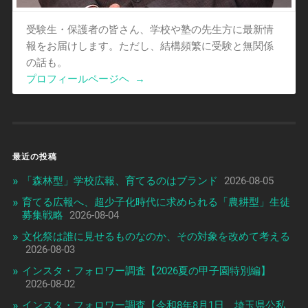
受験生・保護者の皆さん、学校や塾の先生方に最新情
報をお届けします。ただし、結構頻繁に受験と無関係
の話も。
プロフィールページヘ
→
最近の投稿
「森林型」学校広報、育てるのはブランド
2026-08-05
育てる広報へ、超少子化時代に求められる「農耕型」生徒
募集戦略
2026-08-04
文化祭は誰に見せるものなのか、その対象を改めて考える
2026-08-03
インスタ・フォロワー調査【2026夏の甲子園特別編】
2026-08-02
インスタ・フォロワー調査【令和8年8月1日 埼玉県公私