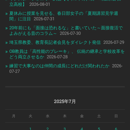
立高校】
2026-08-01
夏休みに授業を見せる、春日部女子の「夏期講習見学週
間」に注目
2026-07-31
20年前にも「面接は恐れるな」と書いていた～面接復活で
よみがえる昔のコラム～
2026-07-30
埼玉県教委、教育長記者会見をダイレクト発信
2026-07-29
OB教員は「高性能のブレーキ」、 伝統の継承と学校改革を
どう両立させるか
2026-07-28
練習で大事なのは仲間の成長にどれだけ関われたか
2026-
07-27
2025年7月
月
火
水
木
金
土
日
1
2
3
4
5
6