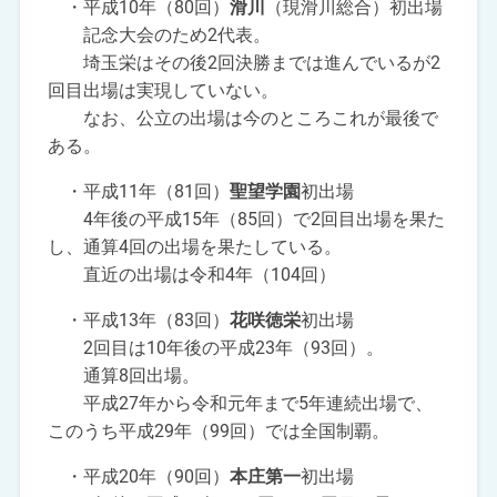
・平成10年（80回）
滑川
（現滑川総合）初出場
記念大会のため2代表。
埼玉栄はその後2回決勝までは進んでいるが2
回目出場は実現していない。
なお、公立の出場は今のところこれが最後で
ある。
・平成11年（81回）
聖望学園
初出場
4年後の平成15年（85回）で2回目出場を果た
し、通算4回の出場を果たしている。
直近の出場は令和4年（104回）
・平成13年（83回）
花咲徳栄
初出場
2回目は10年後の平成23年（93回）。
通算8回出場。
平成27年から令和元年まで5年連続出場で、
このうち平成29年（99回）では全国制覇。
・平成20年（90回）
本庄第一
初出場