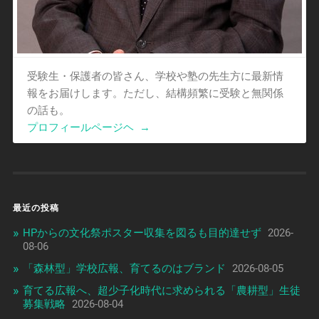
受験生・保護者の皆さん、学校や塾の先生方に最新情
報をお届けします。ただし、結構頻繁に受験と無関係
の話も。
プロフィールページヘ
→
最近の投稿
HPからの文化祭ポスター収集を図るも目的達せず
2026-
08-06
「森林型」学校広報、育てるのはブランド
2026-08-05
育てる広報へ、超少子化時代に求められる「農耕型」生徒
募集戦略
2026-08-04