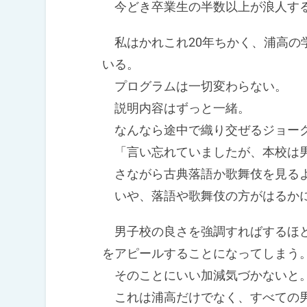
今どき卒業生の半数以上が浪人す
私はかれこれ20年ちかく、浦高の
いる。
プログラムは一切変わらない。
説明内容はずっと一緒。
なんなら途中で織り交ぜるジョー
「言い忘れていましたが、本校は
さながら古典落語か歌舞伎を見る
いや、落語や歌舞伎の方がはるかに
男子校の良さを強調すればするほど
をアピールすることになってしまう
そのことにいい加減気づかないと
これは浦高だけでなく、すべての男