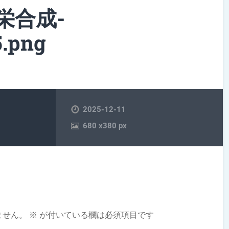
栄合成-
5.png
2025-12-11
680
x
380 px
ません。
※
が付いている欄は必須項目です