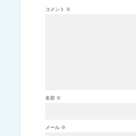
コメント
※
名前
※
メール
※