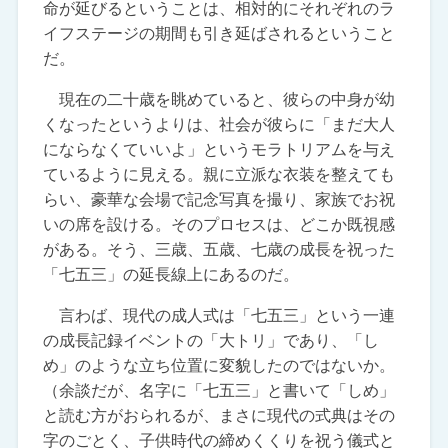
命が延びるということは、相対的にそれぞれのラ
イフステージの期間も引き延ばされるということ
だ。
現在の二十歳を眺めていると、彼らの中身が幼
くなったというよりは、社会が彼らに「まだ大人
にならなくていいよ」というモラトリアムを与え
ているように見える。親に立派な衣装を整えても
らい、豪華な会場で記念写真を撮り、家族でお祝
いの席を設ける。そのプロセスは、どこか既視感
がある。そう、三歳、五歳、七歳の成長を祝った
「七五三」の延長線上にあるのだ。
言わば、現代の成人式は「七五三」という一連
の成長記録イベントの「大トリ」であり、「し
め」のような立ち位置に変貌したのではないか。
（余談だが、名字に「七五三」と書いて「しめ」
と読む方がおられるが、まさに現代の式典はその
字のごとく、子供時代の締めくくりを祝う儀式と