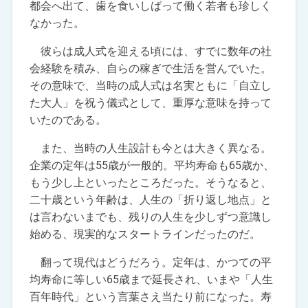
都会へ出て、歯を食いしばって働く若者も珍しく
なかった。
彼らは成人式を迎える頃には、すでに数年の社
会経験を積み、自らの稼ぎで生活を営んでいた。
その意味で、当時の成人式は名実ともに「自立し
た大人」を祝う儀式として、重厚な意味を持って
いたのである。
また、当時の人生設計も今とは大きく異なる。
企業の定年は55歳が一般的。平均寿命も65歳か、
もう少し上といったところだった。そうなると、
二十歳という年齢は、人生の「折り返し地点」と
は言わないまでも、残りの人生を少しずつ意識し
始める、現実的なスタートラインだったのだ。
翻って現代はどうだろう。定年は、かつての平
均寿命に等しい65歳まで延長され、いまや「人生
百年時代」という言葉さえ当たり前になった。寿