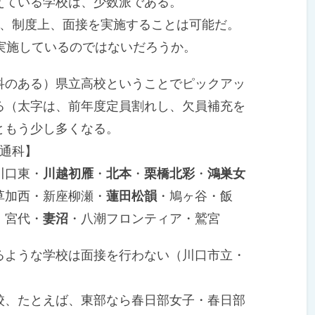
ている学校は、少数派である。
、制度上、面接を実施することは可能だ。
実施しているのではないだろうか。
のある）県立高校ということでピックアッ
る（太字は、前年度定員割れし、欠員補充を
ともう少し多くなる。
普通科】
川口東・
川越初雁
・
北本
・
栗橋北彩
・
鴻巣女
草加西・新座柳瀬・
蓮田松韻
・鳩ヶ谷・飯
・宮代・
妻沼
・八潮フロンティア・鷲宮
ような学校は面接を行わない（川口市立・
、たとえば、東部なら春日部女子・春日部