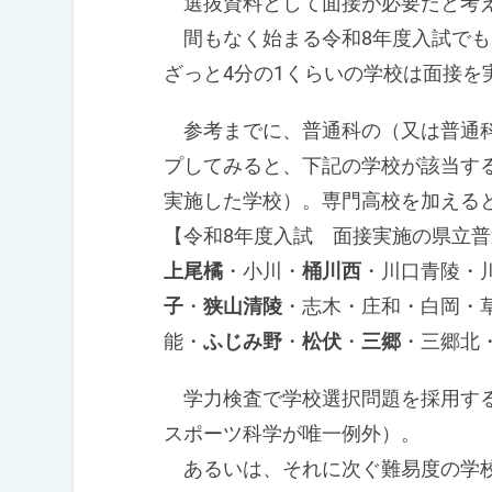
選抜資料として面接が必要だと考え
間もなく始まる令和8年度入試でも
ざっと4分の1くらいの学校は面接を
参考までに、普通科の（又は普通科
プしてみると、下記の学校が該当す
実施した学校）。専門高校を加える
【令和8年度入試 面接実施の県立
上尾橘
・小川・
桶川西
・川口青陵・
子
・
狭山清陵
・志木・庄和・白岡・
能・
ふじみ野
・
松伏
・
三郷
・三郷北
学力検査で学校選択問題を採用する
スポーツ科学が唯一例外）。
あるいは、それに次ぐ難易度の学校