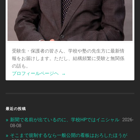
受験生・保護者の皆さん、学校や塾の先生方に最新情
報をお届けします。ただし、結構頻繁に受験と無関係
の話も。
プロフィールページヘ
→
最近の投稿
新聞で名前が出ているのに、学校HPではイニシャル
2026-
08-08
そこまで規制するなら一般公開の看板はおろしたほうが