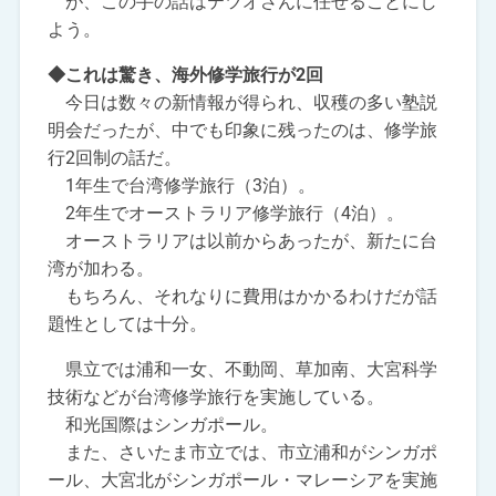
が、この手の話はテツオさんに任せることにし
よう。
◆これは驚き、海外修学旅行が2回
今日は数々の新情報が得られ、収穫の多い塾説
明会だったが、中でも印象に残ったのは、修学旅
行2回制の話だ。
1年生で台湾修学旅行（3泊）。
2年生でオーストラリア修学旅行（4泊）。
オーストラリアは以前からあったが、新たに台
湾が加わる。
もちろん、それなりに費用はかかるわけだが話
題性としては十分。
県立では浦和一女、不動岡、草加南、大宮科学
技術などが台湾修学旅行を実施している。
和光国際はシンガポール。
また、さいたま市立では、市立浦和がシンガポ
ール、大宮北がシンガポール・マレーシアを実施