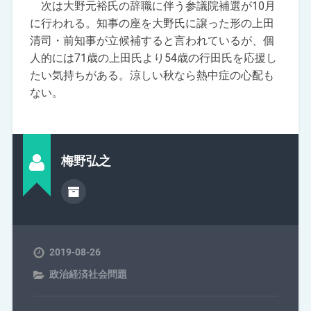
次は大野元裕氏の辞職に伴う参議院補選が10月
に行われる。知事の座を大野氏に譲った形の上田
清司・前知事が立候補すると言われているが、個
人的には71歳の上田氏より54歳の行田氏を応援し
たい気持ちがある。涼しい秋なら熱中症の心配も
ない。
梅野弘之
2019-08-26
政治経済社会問題