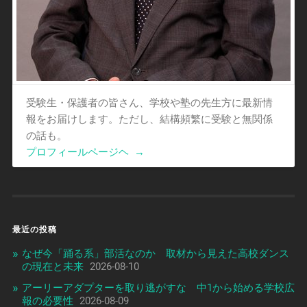
受験生・保護者の皆さん、学校や塾の先生方に最新情
報をお届けします。ただし、結構頻繁に受験と無関係
の話も。
プロフィールページヘ
→
最近の投稿
なぜ今「踊る系」部活なのか 取材から見えた高校ダンス
の現在と未来
2026-08-10
アーリーアダプターを取り逃がすな 中1から始める学校広
報の必要性
2026-08-09