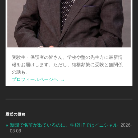
受験生・保護者の皆さん、学校や塾の先生方に最新情
報をお届けします。ただし、結構頻繁に受験と無関係
の話も。
プロフィールページヘ
→
最近の投稿
新聞で名前が出ているのに、学校HPではイニシャル
2026-
08-08