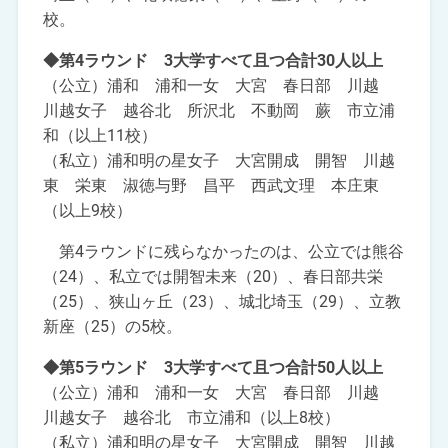
校。
◆第4ラウンド 3大学すべて且つ合計30人以上
（公立）浦和 浦和一女 大宮 春日部 川越
川越女子 越谷北 所沢北 不動岡 蕨 市立浦
和（以上11校）
（私立）浦和明の星女子 大宮開成 開智 川越
東 栄東 淑徳与野 昌平 西武文理 本庄東
（以上9校）
第4ラウンドに残らなかったのは、公立では熊谷
（24）、私立では開智未来（20）、春日部共栄
（25）、狭山ヶ丘（23）、城北埼玉（29）、立教
新座（25）の5校。
◆第5ラウンド 3大学すべて且つ合計50人以上
（公立）浦和 浦和一女 大宮 春日部 川越
川越女子 越谷北 市立浦和（以上8校）
（私立）浦和明の星女子 大宮開成 開智 川越