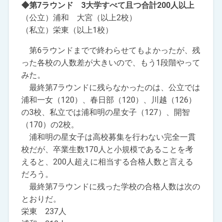
◆第7ラウンド 3大学すべて且つ合計200人以上
（公立）浦和 大宮（以上2校）
（私立）栄東（以上1校）
第6ラウンドまでで終わらせてもよかったが、残
った各校の人数差が大きいので、もう1段階やって
みた。
最終第7ラウンドに残らなかったのは、公立では
浦和一女（120）、春日部（120）、川越（126）
の3校、私立では浦和明の星女子（127）、開智
（170）の2校。
浦和明の星女子は高校募集を行わない完全一貫
校だが、卒業生数170人と小規模であることを考
えると、200人超えに相当する合格人数と言える
だろう。
最終第7ラウンドに残った学校の合格人数は次の
とおりだ。
栄東 237人