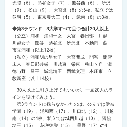
光陵（6）、熊谷女子（7）、熊谷西（6）、所沢
（9）、松山（9）、大宮北（8）の6校、私立では
叡明（5）、東京農大三（4）、武南（8）の3校。
◆第3ラウンド 3大学すべて且つ合計20人以上
（公立）浦和 浦和一女 大宮 春日部 川越
川越女子 熊谷 越谷北 所沢北 不動岡 蕨
市立浦和（以上12校）
（私立）浦和明の星女子 大宮開成 開智 開智
未来 春日部共栄 川越東 栄東 狭山ヶ丘 淑
徳与野 昌平 城北埼玉 西武文理 本庄東 立
教新座（以上14校）
30人以上に引き上げてもいいが、一旦20人のラ
インを設けてみよう。
第3ラウンドに残らなかったのは、公立では伊奈
学園（19）、浦和西（17）、川口北（12）、川越
南（14）の4校、私立では城西川越（10）、獨協
埼玉（15）、花咲徳栄（15）、星野（17）の4