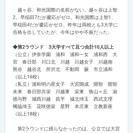
越ヶ谷、和光国際の名前がない。越ヶ谷は上智
2、早稲田7だが慶応がゼロ。和光国際は上智1、
早稲田4だが慶応がゼロ。昨年は両校とも3大学に
合格を出していたが、今年はやや不振だった。
◆第2ラウンド 3大学すべて且つ合計10人以上
（公立）伊奈学園 浦和 浦和一女 浦和西 大
宮 春日部 川口北 川越 川越女子 川越南
熊谷 越谷北 所沢北 不動岡 蕨 市立浦和
（以上16校）
（私立）浦和明の星女子 大宮開成 開智 開智
未来 春日部共栄 川越東 栄東 狭山ヶ丘 淑
徳与野 城西川越 昌平 城北埼玉 西武文理
獨協埼玉 花咲徳栄 星野 本庄東 立教新座
（以上18校）
第2ラウンドに残らなかったのは、公立では大宮