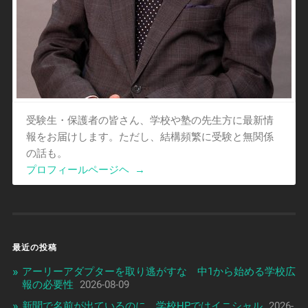
受験生・保護者の皆さん、学校や塾の先生方に最新情
報をお届けします。ただし、結構頻繁に受験と無関係
の話も。
プロフィールページヘ
→
最近の投稿
アーリーアダプターを取り逃がすな 中1から始める学校広
報の必要性
2026-08-09
新聞で名前が出ているのに、学校HPではイニシャル
2026-