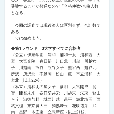
受験することが普通なので「合格件数>合格人数」
となる。
今回の調査では現役浪人は区別せず、合計数で
ある。
では始めよう。
◆第1ラウンド 3大学すべてに合格者
（公立）伊奈学園 浦和 浦和一女 浦和西 大
宮 大宮光陵 春日部 川口北 川越 川越女
子 川越南 熊谷 熊谷女子 熊谷西 越谷北
所沢 所沢北 不動岡 松山 蕨 市立浦和 大
宮北（以上22校）
（私立）浦和明の星女子 叡明 大宮開成 開
智 開智未来 春日部共栄 川越東 栄東 狭山
ヶ丘 淑徳与野 城西川越 昌平 城北埼玉 西
武文理 東京農大三 獨協埼玉 花咲徳栄 武
南 星野 本庄東 立教新座（以上21校）