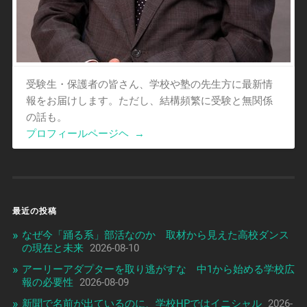
受験生・保護者の皆さん、学校や塾の先生方に最新情
報をお届けします。ただし、結構頻繁に受験と無関係
の話も。
プロフィールページヘ
→
最近の投稿
なぜ今「踊る系」部活なのか 取材から見えた高校ダンス
の現在と未来
2026-08-10
アーリーアダプターを取り逃がすな 中1から始める学校広
報の必要性
2026-08-09
新聞で名前が出ているのに、学校HPではイニシャル
2026-