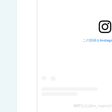
この投稿をInstag
梅野弘之(@tm_mgtm