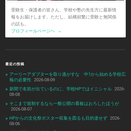
受験生・保護者の皆さん、学校や塾の先生方に最新情
報をお届けします。ただし、結構頻繁に受験と無関係
の話も。
プロフィールページヘ
→
最近の投稿
アーリーアダプターを取り逃がすな 中1から始める学校広
報の必要性
2026-08-09
新聞で名前が出ているのに、学校HPではイニシャル
2026-
08-08
そこまで規制するなら一般公開の看板はおろしたほうが
2026-08-07
HPからの文化祭ポスター収集を図るも目的達せず
2026-
08-06