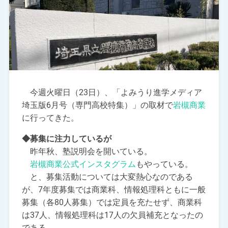
今週火曜日（23日）、「よみうり進学メディア
埼玉版6月号（専門高校特集）」の取材で
岩槻商業
に行ってきた。
◆募集に注力しているが
昨年秋、塾説明会を開いている。
岩槻商業公式インスタグラム
もやっている。
と、募集活動については大変熱心なのである
が、7年度募集では商業科、情報処理科ともに一般
募集（各80人募集）では定員を充たせず、商業科
は37人、情報処理科は17人の欠員補充となったの
である。