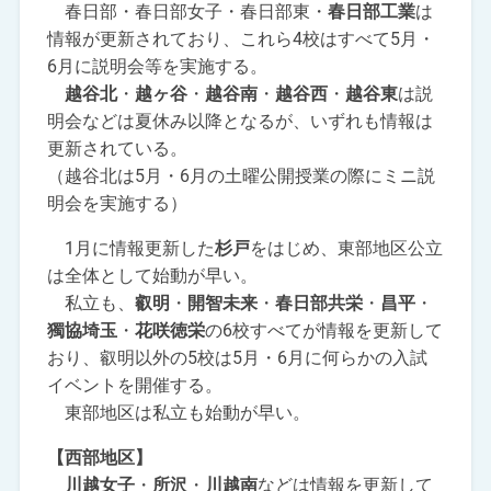
春日部・春日部女子・春日部東・
春日部工業
は
情報が更新されており、これら4校はすべて5月・
6月に説明会等を実施する。
越谷北
・
越ヶ谷
・
越谷南
・
越谷西
・
越谷東
は説
明会などは夏休み以降となるが、いずれも情報は
更新されている。
（越谷北は5月・6月の土曜公開授業の際にミニ説
明会を実施する）
1月に情報更新した
杉戸
をはじめ、東部地区公立
は全体として始動が早い。
私立も、
叡明
・
開智未来
・
春日部共栄
・
昌平
・
獨協埼玉
・
花咲徳栄
の6校すべてが情報を更新して
おり、叡明以外の5校は5月・6月に何らかの入試
イベントを開催する。
東部地区は私立も始動が早い。
【西部地区】
川越女子
・
所沢
・
川越南
などは情報を更新して