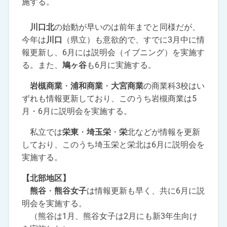
施する。
川口北
の始動が早いのは前年までと同様だが、
今年は
川口
（県立）も意欲的で、すでに3月中に情
報更新し、6月には説明会（イブニング）を実施す
る。また、
鳩ヶ谷
も6月に実施する。
岩槻商業
・
浦和商業
・
大宮商業
の商業科3校はい
ずれも情報更新しており、このうち岩槻商業は5
月・6月に説明会を実施する。
私立では
栄東
・
埼玉栄
・
栄
北などが情報を更新
しており、このうち埼玉栄と栄北は6月に説明会を
実施する。
【北部地区】
熊谷
・
熊谷女子
は情報更新も早く、共に6月に説
明会を実施する。
（熊谷は1月、熊谷女子は2月にも新3年生向け