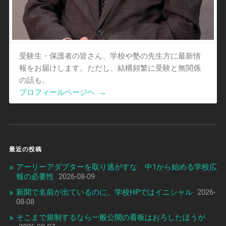
受験生・保護者の皆さん、学校や塾の先生方に最新情
報をお届けします。ただし、結構頻繁に受験と無関係
の話も。
プロフィールページヘ
→
最近の投稿
アーリーアダプターを取り逃がすな 中1から始める学校広
報の必要性
2026-08-09
新聞で名前が出ているのに、学校HPではイニシャル
2026-
08-08
そこまで規制するなら一般公開の看板はおろしたほうが