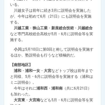
いる。
川越女子は前年に続き3月に説明会を実施した
が、今年は初めて6月（21日）にも説明会を実施
する。
川越工業
・
狭山工業
・
新座総合技術
・
川越総合
など専門高校総合高校が5月・6月に説明会等を実
施する。
小川
は5月10日に第0回と称して説明会を実施す
るほか、塾説明会も行うなど積極的だ。
【南部地区】
浦和
・
浦和一女
・
大宮
などトップ校は前年まで
と同様、5月・6月に説明会等を実施する（浦和は
ミニ説明会）。
今年はそれに
浦和西
・
浦和南
（共に6月21日）
も加わった。
大宮東
・
大宮南
なども5月・6月に説明会等を実