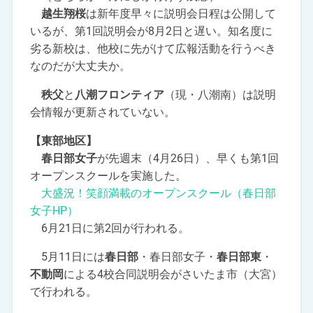
越生翔桜
は新年度早々に説明会日程は公開して
いるが、第1回説明会が8月2日と遅い。知名度に
劣る新校は、他校に先がけて広報活動を行うべき
なのだが大丈夫か。
秩父
と
八潮フロンティア
（現・八潮南）は説明
会情報が更新されていない。
【東部地区】
春日部女子
が先週末（4月26日）、早くも第1回
オープンスクールを実施した。
大盛況！笑顔満載のオープンスクール（春日部
女子HP）
6月21日に第2回が行われる。
5月11日には
春日部
・春日部女子・
春日部東
・
不動岡
による4校合同説明会がさいたま市（大宮）
で行われる。