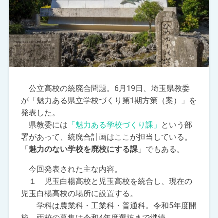
公立高校の統廃合問題。6月19日、埼玉県教委
が「魅力ある県立学校づくり第1期方策（案）」を
発表した。
県教委には
「魅力ある学校づくり課」
という部
署があって、統廃合計画はここが担当している。
「
魅力のない学校を廃校にする課
」でもある。
今回発表された主な内容。
１ 児玉白楊高校と児玉高校を統合し、現在の
児玉白楊高校の場所に設置する。
学科は農業科・工業科・普通科。令和5年度開
校。両校の募集は令和4年度選抜まで継続。