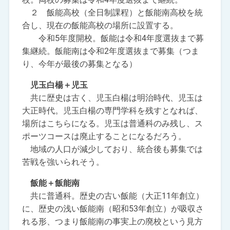
２ 飯能高校（全日制課程）と飯能南高校を統
合し、現在の飯能高校の場所に設置する。
令和5年度開校。飯能は令和4年度選抜まで募
集継続。飯能南は令和2年度選抜まで募集（つま
り、今年が最後の募集となる）
児玉白楊＋児玉
共に歴史は古く、児玉白楊は明治時代、児玉は
大正時代。児玉白楊の専門学科を残すとなれば、
場所はこちらになる。児玉は普通科のみ残し、ス
ポーツコースは廃止することになるだろう。
地域の人口が減少しており、統合後も募集では
苦戦を強いられそう。
飯能＋飯能南
共に普通科。歴史の古い飯能（大正11年創立）
に、歴史の浅い飯能南（昭和53年創立）が吸収さ
れる形、つまり飯能南の事実上の廃校という見方