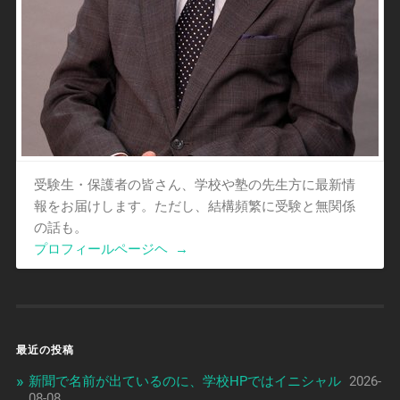
受験生・保護者の皆さん、学校や塾の先生方に最新情
報をお届けします。ただし、結構頻繁に受験と無関係
の話も。
プロフィールページヘ
→
最近の投稿
新聞で名前が出ているのに、学校HPではイニシャル
2026-
08-08