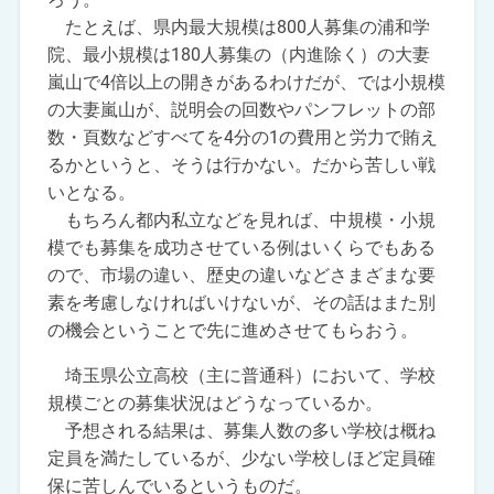
たとえば、県内最大規模は800人募集の浦和学
院、最小規模は180人募集の（内進除く）の大妻
嵐山で4倍以上の開きがあるわけだが、では小規模
の大妻嵐山が、説明会の回数やパンフレットの部
数・頁数などすべてを4分の1の費用と労力で賄え
るかというと、そうは行かない。だから苦しい戦
いとなる。
もちろん都内私立などを見れば、中規模・小規
模でも募集を成功させている例はいくらでもある
ので、市場の違い、歴史の違いなどさまざまな要
素を考慮しなければいけないが、その話はまた別
の機会ということで先に進めさせてもらおう。
埼玉県公立高校（主に普通科）において、学校
規模ごとの募集状況はどうなっているか。
予想される結果は、募集人数の多い学校は概ね
定員を満たしているが、少ない学校しほど定員確
保に苦しんでいるというものだ。