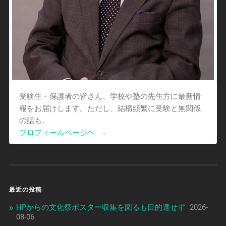
受験生・保護者の皆さん、学校や塾の先生方に最新情
報をお届けします。ただし、結構頻繁に受験と無関係
の話も。
プロフィールページヘ
→
最近の投稿
HPからの文化祭ポスター収集を図るも目的達せず
2026-
08-06