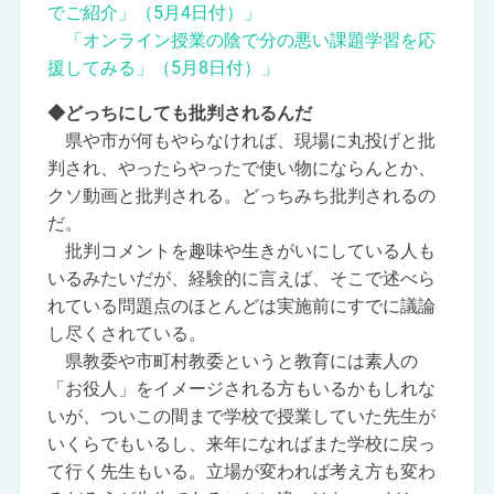
でご紹介」（5月4日付）」
「オンライン授業の陰で分の悪い課題学習を応
援してみる」（5月8日付）」
◆どっちにしても批判されるんだ
県や市が何もやらなければ、現場に丸投げと批
判され、やったらやったで使い物にならんとか、
クソ動画と批判される。どっちみち批判されるの
だ。
批判コメントを趣味や生きがいにしている人も
いるみたいだが、経験的に言えば、そこで述べら
れている問題点のほとんどは実施前にすでに議論
し尽くされている。
県教委や市町村教委というと教育には素人の
「お役人」をイメージされる方もいるかもしれな
いが、ついこの間まで学校で授業していた先生が
いくらでもいるし、来年になればまた学校に戻っ
て行く先生もいる。立場が変われば考え方も変わ