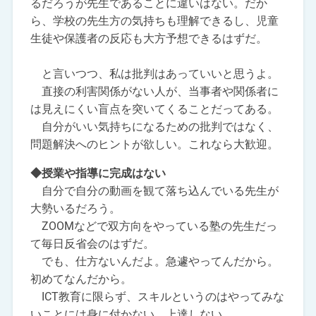
るだろうが先生であることに違いはない。だか
ら、学校の先生方の気持ちも理解できるし、児童
生徒や保護者の反応も大方予想できるはずだ。
と言いつつ、私は批判はあっていいと思うよ。
直接の利害関係がない人が、当事者や関係者に
は見えにくい盲点を突いてくることだってある。
自分がいい気持ちになるための批判ではなく、
問題解決へのヒントが欲しい。これなら大歓迎。
◆授業や指導に完成はない
自分で自分の動画を観て落ち込んでいる先生が
大勢いるだろう。
ZOOMなどで双方向をやっている塾の先生だっ
て毎日反省会のはずだ。
でも、仕方ないんだよ。急遽やってんだから。
初めてなんだから。
ICT教育に限らず、スキルというのはやってみな
いことには身に付かない、上達しない。