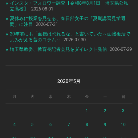
インスタ・フォロワー調査【令和8年8月1日 埼玉県公私
立高校】
2026-08-01
夏休みに授業を見せる、春日部女子の「夏期講習見学週
間」に注目
2026-07-31
20年前にも「面接は恐れるな」と書いていた～面接復活で
よみがえる昔のコラム～
2026-07-30
埼玉県教委、教育長記者会見をダイレクト発信
2026-07-29
2020年5月
月
火
水
木
金
土
日
1
2
3
4
5
6
7
8
9
10