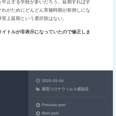
中止する学校が多いだろう。延期すればす
それがためにどんどん実施時期が前倒しにな
事実上延期という選択肢はない。
タイトルが非表示になっていたので修正しま
2020-05-04
新型コロナウィルス感染症
Previous post
Next post