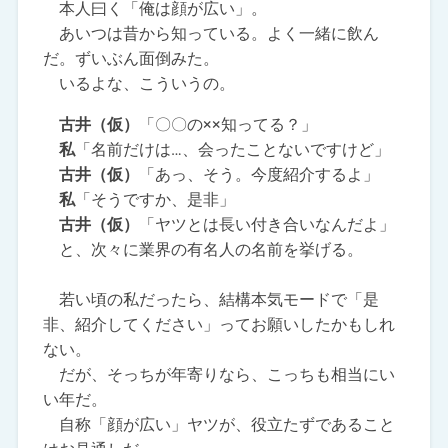
本人曰く「俺は顔が広い」。
あいつは昔から知っている。よく一緒に飲ん
だ。ずいぶん面倒みた。
いるよな、こういうの。
古井（仮）
「〇〇の××知ってる？」
私
「名前だけは…、会ったことないですけど」
古井（仮）
「あっ、そう。今度紹介するよ」
私
「そうですか、是非」
古井（仮）
「ヤツとは長い付き合いなんだよ」
と、次々に業界の有名人の名前を挙げる。
若い頃の私だったら、結構本気モードで「是
非、紹介してください」ってお願いしたかもしれ
ない。
だが、そっちが年寄りなら、こっちも相当にい
い年だ。
自称「顔が広い」ヤツが、役立たずであること