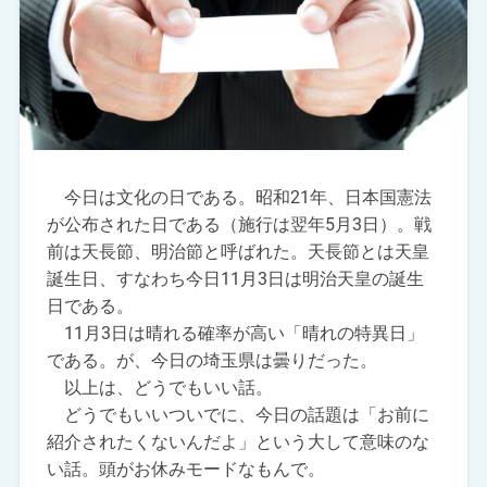
今日は文化の日である。昭和21年、日本国憲法
が公布された日である（施行は翌年5月3日）。戦
前は天長節、明治節と呼ばれた。天長節とは天皇
誕生日、すなわち今日11月3日は明治天皇の誕生
日である。
11月3日は晴れる確率が高い「晴れの特異日」
である。が、今日の埼玉県は曇りだった。
以上は、どうでもいい話。
どうでもいいついでに、今日の話題は「お前に
紹介されたくないんだよ」という大して意味のな
い話。頭がお休みモードなもんで。