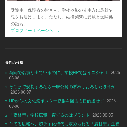
受験生・保護者の皆さん、学校や塾の先生方に最新情
報をお届けします。ただし、結構頻繁に受験と無関係
の話も。
プロフィールページヘ
→
最近の投稿
新聞で名前が出ているのに、学校HPではイニシャル
2026-
08-08
そこまで規制するなら一般公開の看板はおろしたほうが
2026-08-07
HPからの文化祭ポスター収集を図るも目的達せず
2026-
08-06
「森林型」学校広報、育てるのはブランド
2026-08-05
育てる広報へ、超少子化時代に求められる「農耕型」生徒