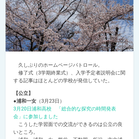
久しぶりのホームページパトロール。
修了式（3学期終業式）、入学予定者説明会に関
する記事はほとんどの学校が発信していた。
【公立】
●浦和一女
（3月23日）
3月20日浦和高校 「総合的な探究の時間発表
会」に参加しました
こうした学習面での交流ができるのは公立の良
いところ。