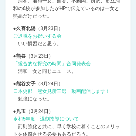
浦和、浦和一女、熊谷、不動岡、所沢、市立浦
和の6校が参加したがHPで伝えているのは一女と
熊高だけだった。
●久喜北陽
（3月23日）
ご退職をお祝いする会
いい慣習だと思う。
●熊谷
（3月23日）
「総合的な探究の時間」合同発表会
浦和一女と同じニュース。
●熊谷女子
（3月24日）
日本史部 熊女見所三選 動画配信します！
勉強になった。
●児玉
（3月24日）
令和5年度 遅刻指導について
罰則強化と共に、早く学校に着くことのメリッ
トを体感させる必要もあるだろう。