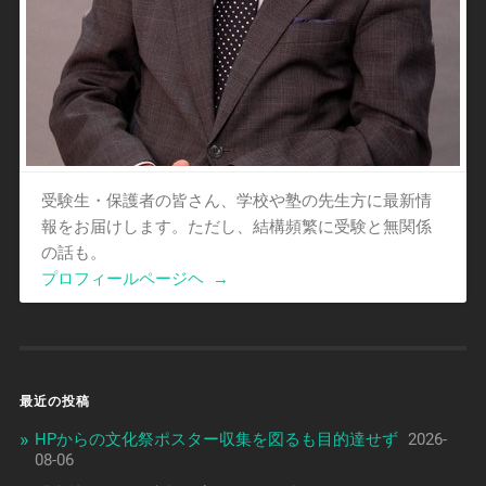
受験生・保護者の皆さん、学校や塾の先生方に最新情
報をお届けします。ただし、結構頻繁に受験と無関係
の話も。
プロフィールページヘ
→
最近の投稿
HPからの文化祭ポスター収集を図るも目的達せず
2026-
08-06