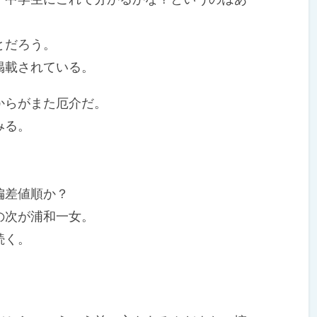
とだろう。
掲載されている。
からがまた厄介だ。
みる。
偏差値順か？
の次が浦和一女。
続く。