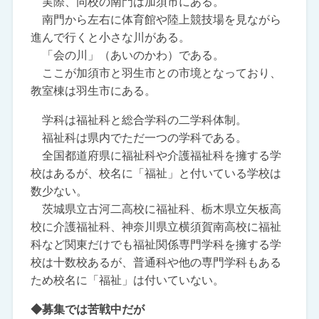
実際、同校の南門は加須市にある。
南門から左右に体育館や陸上競技場を見ながら
進んで行くと小さな川がある。
「会の川」（あいのかわ）である。
ここが加須市と羽生市との市境となっており、
教室棟は羽生市にある。
学科は福祉科と総合学科の二学科体制。
福祉科は県内でただ一つの学科である。
全国都道府県に福祉科や介護福祉科を擁する学
校はあるが、校名に「福祉」と付いている学校は
数少ない。
茨城県立古河二高校に福祉科、栃木県立矢板高
校に介護福祉科、神奈川県立横須賀南高校に福祉
科など関東だけでも福祉関係専門学科を擁する学
校は十数校あるが、普通科や他の専門学科もある
ため校名に「福祉」は付いていない。
◆募集では苦戦中だが