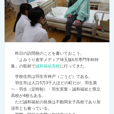
昨日の訪問校のことを書いておこう。
「よみうり進学メディア埼玉版6月専門学科特
集」の取材で
誠和福祉高校
に行ってきた。
学校住所は羽生市神戸（ごうど）である。
羽生市は人口5万3千人ほどの町だが、羽生第
一・羽生（定時制）・羽生実業・誠和福祉と県立
高校が4校もある。
ただ誠和福祉の前身は不動岡女子高校であり加
須市とも被っている。