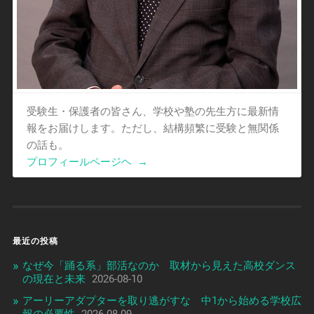
受験生・保護者の皆さん、学校や塾の先生方に最新情
報をお届けします。ただし、結構頻繁に受験と無関係
の話も。
プロフィールページヘ
→
最近の投稿
なぜ今「踊る系」部活なのか 取材から見えた高校ダンス
の現在と未来
2026-08-10
アーリーアダプターを取り逃がすな 中1から始める学校広