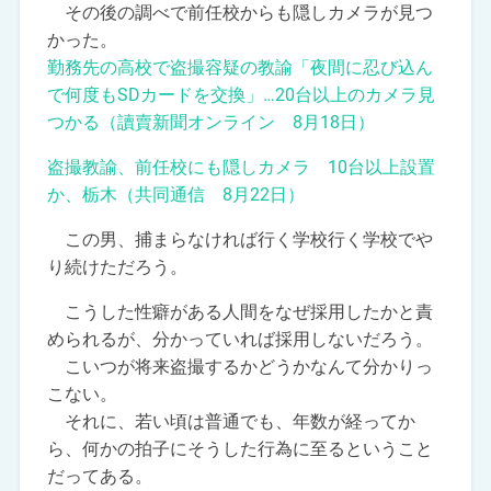
その後の調べで前任校からも隠しカメラが見つ
かった。
勤務先の高校で盗撮容疑の教諭「夜間に忍び込ん
で何度もSDカードを交換」…20台以上のカメラ見
つかる（讀賣新聞オンライン 8月18日）
盗撮教諭、前任校にも隠しカメラ 10台以上設置
か、栃木（共同通信 8月22日）
この男、捕まらなければ行く学校行く学校でや
り続けただろう。
こうした性癖がある人間をなぜ採用したかと責
められるが、分かっていれば採用しないだろう。
こいつが将来盗撮するかどうかなんて分かりっ
こない。
それに、若い頃は普通でも、年数が経ってか
ら、何かの拍子にそうした行為に至るということ
だってある。