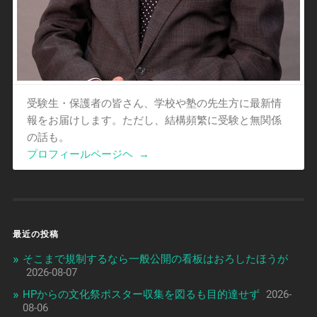
受験生・保護者の皆さん、学校や塾の先生方に最新情
報をお届けします。ただし、結構頻繁に受験と無関係
の話も。
プロフィールページヘ
→
最近の投稿
そこまで規制するなら一般公開の看板はおろしたほうが
2026-08-07
HPからの文化祭ポスター収集を図るも目的達せず
2026-
08-06