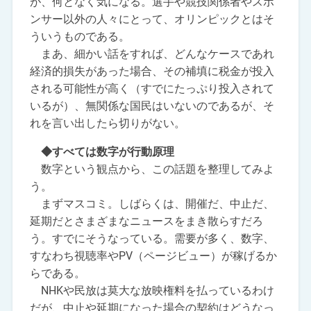
が、何となく気になる。選手や競技関係者やスポ
ンサー以外の人々にとって、オリンピックとはそ
ういうものである。
まあ、細かい話をすれば、どんなケースであれ
経済的損失があった場合、その補填に税金が投入
される可能性が高く（すでにたっぷり投入されて
いるが）、無関係な国民はいないのであるが、そ
れを言い出したら切りがない。
◆すべては数字が行動原理
数字という観点から、この話題を整理してみよ
う。
まずマスコミ。しばらくは、開催だ、中止だ、
延期だとさまざまなニュースをまき散らすだろ
う。すでにそうなっている。需要が多く、数字、
すなわち視聴率やPV（ページビュー）が稼げるか
らである。
NHKや民放は莫大な放映権料を払っているわけ
だが、中止や延期になった場合の契約はどうなっ