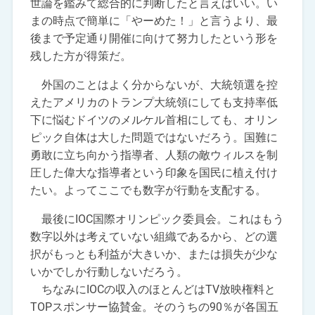
世論を鑑みて総合的に判断したと言えばいい。い
まの時点で簡単に「やーめた！」と言うより、最
後まで予定通り開催に向けて努力したという形を
残した方が得策だ。
外国のことはよく分からないが、大統領選を控
えたアメリカのトランプ大統領にしても支持率低
下に悩むドイツのメルケル首相にしても、オリン
ピック自体は大した問題ではないだろう。国難に
勇敢に立ち向かう指導者、人類の敵ウィルスを制
圧した偉大な指導者という印象を国民に植え付け
たい。よってここでも数字が行動を支配する。
最後にIOC国際オリンピック委員会。これはもう
数字以外は考えていない組織であるから、どの選
択がもっとも利益が大きいか、または損失が少な
いかでしか行動しないだろう。
ちなみにIOCの収入のほとんどはTV放映権料と
TOPスポンサー協賛金。そのうちの90％が各国五