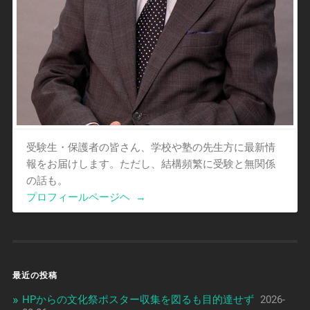
受験生・保護者の皆さん、学校や塾の先生方に最新情
報をお届けします。ただし、結構頻繁に受験と無関係
の話も。
プロフィールページヘ
→
最近の投稿
HPからの文化祭ポスター収集を図るも目的達せず
2026-