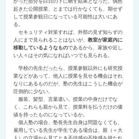
かった部分を白日の下に晒す結果となった。偶然
起きた公開授業、とまでは行かなくても、期せず
して授業参観日になっている可能性は大いにあ
る。
セキュリティ対策すれば、外部の見ず知らずの
人にまで見られることはないが、
教室が家庭内に
移動しているようなもの
であるから、家族や近し
い人々はその気になればいつでも見られる。
学校の先生だったら、授業参観以外にも研究授
業などがあって、他人に授業を見せる機会はそれ
なりにあるものだが、塾の先生はこうした機会が
圧倒的に少ない。
服装、髪型、言葉遣い。授業の中身だけでな
く、これらも親から見て、授業料を払うだけの価
値を持ったものになっているか。
個人塾の場合、塾長先生自身は問題なくても、
雇用している先生が学生である場合は、親（＝大
人）の立場から見てとき不信感や不快感を持たれ