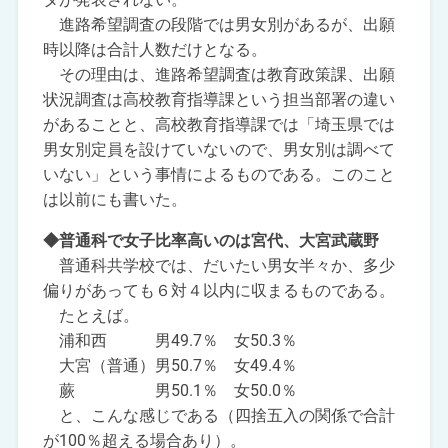
進路希望調査の段階では男女別があるが、出願
時以降は合計人数だけとなる。
その理由は、進路希望調査は教育政策課、出願
状況調査は高校教育指導課という担当部署の違い
があることと、高校教育指導課では「埼玉県では
男女別定員を設けていないので、男女別は調べて
いない」という事情によるものである。このこと
は以前にも書いた。
◆普通科で女子比率高いのは宮代、大宮武蔵野
普通科共学校では、だいたい男女半々か、多少
偏りがあっても６対４以内に収まるものである。
たとえば。
浦和西 男49.7％ 女50.3％
大宮（普通）男50.7％ 女49.4％
蕨 男50.1％ 女50.0％
と、こんな感じである（四捨五入の関係で合計
が100％超える場合あり）。