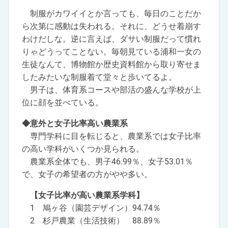
制服がカワイイとか言っても、毎日のことだか
ら次第に感動は失われる。それに、どうせ着崩す
わけだしな。逆に言えば、ダサい制服だって慣れ
りゃどうってことない。毎朝見ている浦和一女の
生徒なんて、博物館か歴史資料館から取り寄せま
したみたいな制服着て堂々と歩いてるよ。
男子は、体育系コースや部活の盛んな学校が上
位に顔を並べている。
◆意外と女子比率高い農業系
専門学科に目を転じると、農業系では女子比率
の高い学科がいくつか見られる。
農業系全体でも、男子46.99％、女子53.01％
で、女子の希望者の方がやや多い。
【女子比率が高い農業系学科】
1 鳩ヶ谷（園芸デザイン）94.74％
2 杉戸農業（生活技術） 88.89％