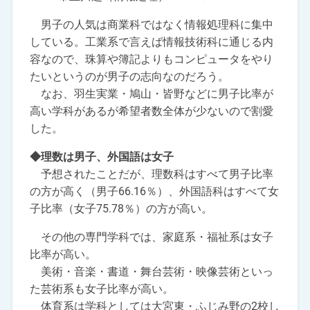
男子の人気は商業科ではなく情報処理科に集中
している。工業系で言えば情報技術科に通じる内
容なので、珠算や簿記よりもコンピュータをやり
たいというのが男子の志向なのだろう。
なお、羽生実業・鳩山・皆野などに男子比率が
高い学科があるが希望者数全体が少ないので割愛
した。
◆理数は男子、外国語は女子
予想されたことだが、理数科はすべて男子比率
の方が高く（男子66.16％）、外国語科はすべて女
子比率（女子75.78％）の方が高い。
その他の専門学科では、家庭系・福祉系は女子
比率が高い。
美術・音楽・書道・舞台芸術・映像芸術といっ
た芸術系も女子比率が高い。
体育系は学科としては大宮東・ふじみ野の2校し