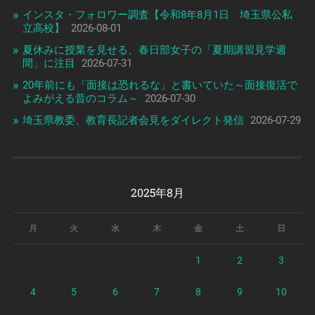
インスタ・フォロワー調査【令和8年8月1日 埼玉県公私
立高校】
2026-08-01
夏休みに授業を見せる、春日部女子の「夏期講習見学週
間」に注目
2026-07-31
20年前にも「面接は恐れるな」と書いていた～面接復活で
よみがえる昔のコラム～
2026-07-30
埼玉県教委、教育長記者会見をダイレクト発信
2026-07-29
2025年8月
月
火
水
木
金
土
日
1
2
3
4
5
6
7
8
9
10